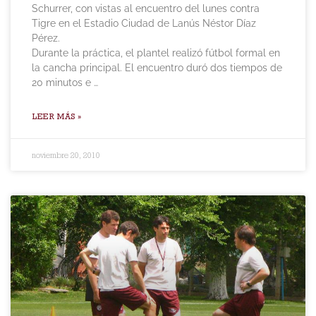
Schurrer, con vistas al encuentro del lunes contra
Tigre en el Estadio Ciudad de Lanús Néstor Díaz
Pérez.
Durante la práctica, el plantel realizó fútbol formal en
la cancha principal. El encuentro duró dos tiempos de
20 minutos e …
LEER MÁS »
noviembre 20, 2010