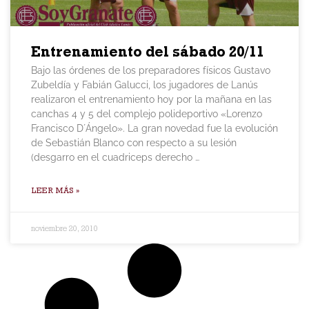
Entrenamiento del sábado 20/11
Bajo las órdenes de los preparadores físicos Gustavo
Zubeldía y Fabián Galucci, los jugadores de Lanús
realizaron el entrenamiento hoy por la mañana en las
canchas 4 y 5 del complejo polideportivo «Lorenzo
Francisco D´Ángelo». La gran novedad fue la evolución
de Sebastián Blanco con respecto a su lesión
(desgarro en el cuadriceps derecho …
LEER MÁS »
noviembre 20, 2010