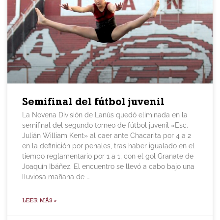
Semifinal del fútbol juvenil
La Novena División de Lanús quedó eliminada en la
semifinal del segundo torneo de fútbol juvenil «Esc.
Julián William Kent» al caer ante Chacarita por 4 a 2
en la definición por penales, tras haber igualado en el
tiempo reglamentario por 1 a 1, con el gol Granate de
Joaquín Ibáñez. El encuentro se llevó a cabo bajo una
lluviosa mañana de …
LEER MÁS »