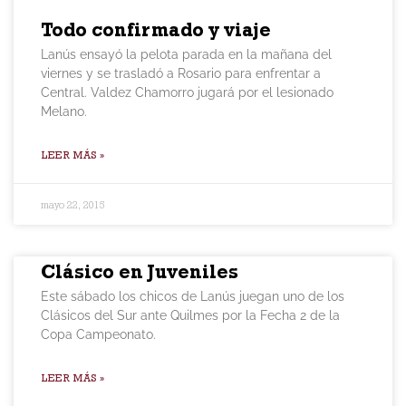
Todo confirmado y viaje
Lanús ensayó la pelota parada en la mañana del
viernes y se trasladó a Rosario para enfrentar a
Central. Valdez Chamorro jugará por el lesionado
Melano.
LEER MÁS »
mayo 22, 2015
Clásico en Juveniles
Este sábado los chicos de Lanús juegan uno de los
Clásicos del Sur ante Quilmes por la Fecha 2 de la
Copa Campeonato.
LEER MÁS »