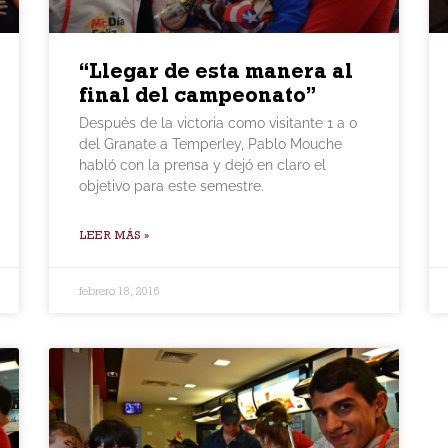
“Llegar de esta manera al
final del campeonato”
Después de la victoria como visitante 1 a 0
del Granate a Temperley, Pablo Mouche
habló con la prensa y dejó en claro el
objetivo para este semestre.
LEER MÁS »
febrero 18, 2016