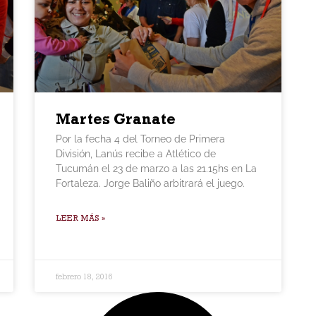
Martes Granate
Por la fecha 4 del Torneo de Primera
División, Lanús recibe a Atlético de
Tucumán el 23 de marzo a las 21.15hs en La
Fortaleza. Jorge Baliño arbitrará el juego.
LEER MÁS »
febrero 18, 2016