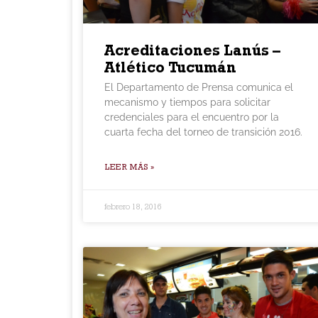
Acreditaciones Lanús –
Atlético Tucumán
El Departamento de Prensa comunica el
mecanismo y tiempos para solicitar
credenciales para el encuentro por la
cuarta fecha del torneo de transición 2016.
LEER MÁS »
febrero 18, 2016