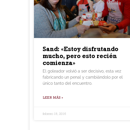
Sand: «Estoy disfrutando
mucho, pero esto recién
comienza»
El goleador volvió a ser decisivo, esta vez
fabricando un penal y cambiándolo por el
único tanto del encuentro.
LEER MÁS »
febrero 18, 2016