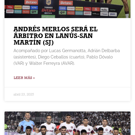
ANDRÉS MERLOS SERÁ EL
ÁRBITRO EN LANÚS-SAN
MARTÍN (SJ)
Acompañado por Lucas Germanotta, Adrián Delbarba
(asistentes), Diego Ceballos (cuarto), Pablo Dóvalo
(VAR) y Walter Ferreyra (AVAR).
LEER MÁS »
abril 23, 2025