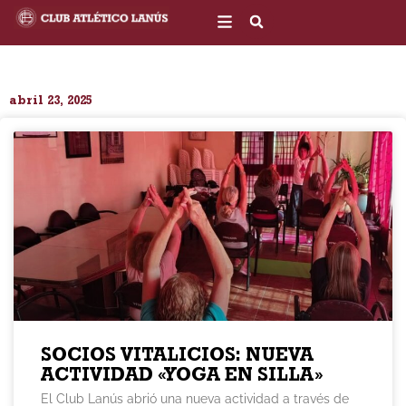
Ir
al
contenido
abril 23, 2025
SOCIOS VITALICIOS: NUEVA
ACTIVIDAD «YOGA EN SILLA»
El Club Lanús abrió una nueva actividad a través de