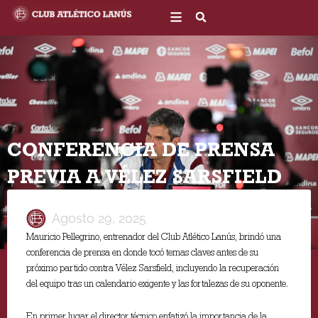
Ir
al
contenido
CONFERENCIA DE PRENSA
PREVIA A VÉLEZ SARSFIELD
Agosto 29, 2025
Mauricio Pellegrino, entrenador del Club Atlético Lanús, brindó una
conferencia de prensa en donde tocó temas claves antes de su
próximo partido contra Vélez Sarsfield, incluyendo la recuperación
del equipo tras un calendario exigente y las fortalezas de su oponente.
En primer lugar el director técnico enfatizó la importancia de la