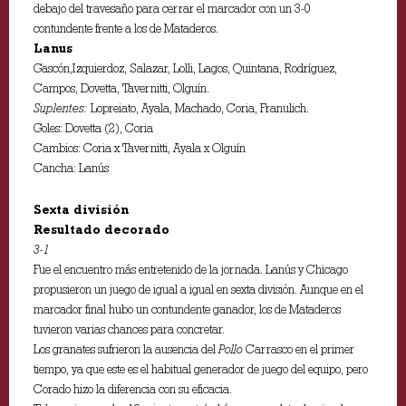
debajo del travesaño para cerrar el marcador con un 3-0
contundente frente a los de Mataderos.
Lanus
Gascón,Izquierdoz, Salazar, Lolli, Lagos, Quintana, Rodríguez,
Campos, Dovetta, Tavernitti, Olguín.
Suplentes:
Lopreiato, Ayala, Machado, Coria, Franulich.
Goles: Dovetta (2), Coria
Cambios: Coria x Tavernitti, Ayala x Olguín
Cancha: Lanús
Sexta división
Resultado decorado
3-1
Fue el encuentro más entretenido de la jornada. Lanús y Chicago
propusieron un juego de igual a igual en sexta división. Aunque en el
marcador final hubo un contundente ganador, los de Mataderos
tuvieron varias chances para concretar.
Los granates sufrieron la ausencia del
Pollo
Carrasco en el primer
tiempo, ya que este es el habitual generador de juego del equipo, pero
Corado hizo la diferencia con su eficacia.