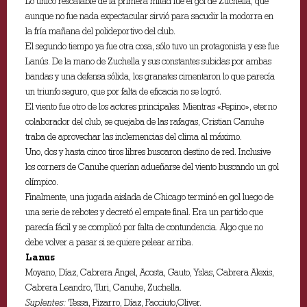
Lo único rescatable de la primera mitad fue el gol de Zuchella, que
aunque no fue nada expectacular sirvió para sacudir la modorra en
la fría mañana del polideportivo del club.
El segundo tiempo ya fue otra cosa, sólo tuvo un protagonista y ese fue
Lanús. De la mano de Zuchella y sus constantes subidas por ambas
bandas y una defensa sólida, los granates cimentaron lo que parecía
un triunfo seguro, que por falta de eficacia no se logró.
El viento fue otro de los actores principales. Mientras «Pepino», eterno
colaborador del club, se quejaba de las rafagas, Cristian Canuhe
traba de aprovechar las inclemencias del clima al máximo.
Uno, dos y hasta cinco tiros libres buscaron destino de red. Inclusive
los corners de Canuhe querían adueñarse del viento buscando un gol
olímpico.
Finalmente, una jugada aislada de Chicago terminó en gol luego de
una serie de rebotes y decretó el empate final. Era un partido que
parecía fácil y se complicó por falta de contundencia. Algo que no
debe volver a pasar si se quiere pelear arriba.
Lanus
Moyano, Díaz, Cabrera Angel, Acosta, Gauto, Yslas, Cabrera Alexis,
Cabrera Leandro, Turi, Canuhe, Zuchella.
Suplentes:
Tessa, Pizarro, Díaz, Facciuto,Oliver.