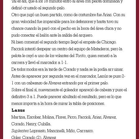
Tal es asi, que a los 18 minutos entró al área con pelota dominada y
definió cruzado al segundo palo.
Otro que jugó un buen partido, como de costumbre fue Arias. Con su
gran velocidad fue imparable para los defensores y hasta tuvo su
chance cuando la paró con el pecho en la boca del área chica y no
pudo conectar el balón ante la salída del arquero.
Ni bien comenzó el segundo tiempo llegó el empate de Chicago.
Faccioli intentó despejar un centro del equipo de Mataderos, pero la
pelota le cayó a uno de los volantes del
Torito
, quien remató a la
carrera y llevó el marcador a 1-1.
De todos modos era la tarde de Corado y nada se la podía arruinar.
Antes de aparecer por segunda vez en el marcador, Lanús se puso 2-
1 con un cabezazo de Alvarez entrando por el primer palo.
Sobre el final sí, nuevamente el goleador apareció de cabeza y puso el
definitivo 3 a 1. Puede parecer abultado el resultado, pero es lo que
menos importa a la hora de mirar la tabla de posiciones.
Lanus
Martina, Escobar, Molina, Flores, Picco, Faccioli, Arias, Alvarez,
Corado, Henry, Cubilla.
Suplentes
Lopreiato, Mancinelli, Miño, Carrasco.
Goles: Corado (2), Alvarez