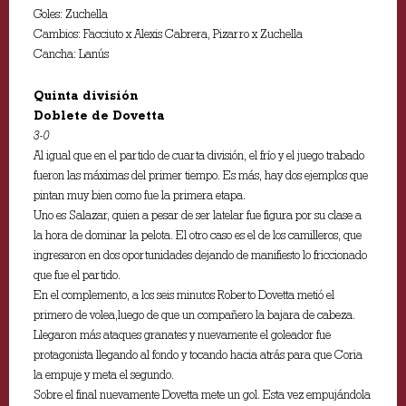
Goles: Zuchella
Cambios: Facciuto x Alexis Cabrera, Pizarro x Zuchella
Cancha: Lanús
Quinta división
Doblete de Dovetta
3-0
Al igual que en el partido de cuarta división, el frío y el juego trabado
fueron las máximas del primer tiempo. Es más, hay dos ejemplos que
pintan muy bien como fue la primera etapa.
Uno es Salazar, quien a pesar de ser latelar fue figura por su clase a
la hora de dominar la pelota. El otro caso es el de los camilleros, que
ingresaron en dos oportunidades dejando de manifiesto lo friccionado
que fue el partido.
En el complemento, a los seis minutos Roberto Dovetta metió el
primero de volea,luego de que un compañero la bajara de cabeza.
Llegaron más ataques granates y nuevamente el goleador fue
protagonista llegando al fondo y tocando hacia atrás para que Coria
la empuje y meta el segundo.
Sobre el final nuevamente Dovetta mete un gol. Esta vez empujándola