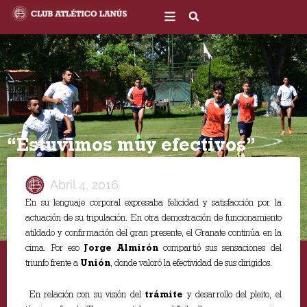
Ir
al
contenido
“Estuvimos muy efectivos”
Abril 4, 2016
En su lenguaje corporal expresaba felicidad y satisfacción por la
actuación de su tripulación. En otra demostración de funcionamiento
atildado y confirmación del gran presente, el Granate continúa en la
cima. Por eso
Jorge Almirón
compartió sus sensaciones del
triunfo frente a
Unión
, donde valoró la efectividad de sus dirigidos.
En relación con su visión del
trámite
y desarrollo del pleito, el