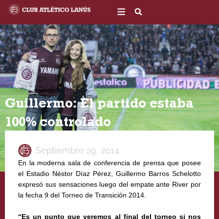
Ir
al
contenido
Guillermo: El partido estaba
100% controlado
Septiembre 29, 2014
En la moderna sala de conferencia de prensa que posee
el Estadio Néstor Díaz Pérez, Guillermo Barros Schelotto
expresó sus sensaciones luego del empate ante River por
la fecha 9 del Torneo de Transición 2014.
“Es un punto que veremos al final del torneo si nos