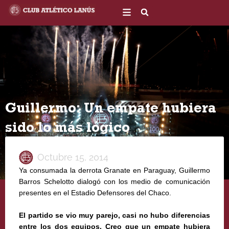
Ir
al
contenido
Guillermo: Un empate hubiera
sido lo más lógico
Octubre 15, 2014
Ya consumada la derrota Granate en Paraguay, Guillermo
Barros Schelotto dialogó con los medio de comunicación
presentes en el Estadio Defensores del Chaco.
El partido se vio muy parejo, casi no hubo diferencias
entre los dos equipos. Creo que un empate hubiera