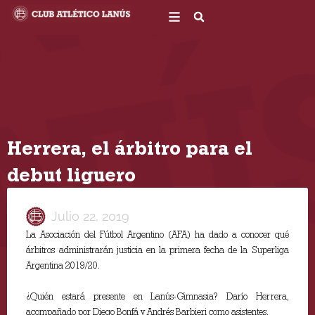
Ir
al
contenido
Herrera, el árbitro para el
debut liguero
Julio 22, 2019
La Asociación del Fútbol Argentino (AFA) ha dado a conocer qué
árbitros administrarán justicia en la primera fecha de la Superliga
Argentina 2019/20.
¿Quién estará presente en Lanús-Gimnasia? Darío Herrera,
acompañado por Diego Bonfá y Andrés Barbieri como asistentes.