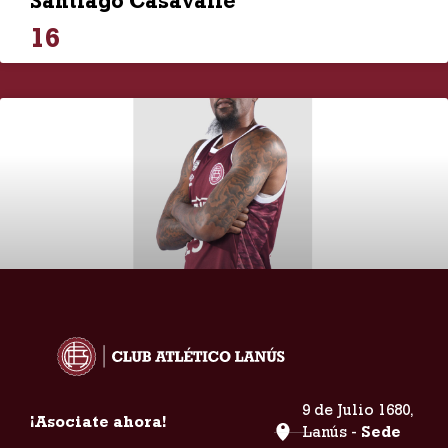
Santiago Casavalle
16
Roquez Jemel Johnson
25
9 de Julio 1680,
¡Asociate ahora!
Lanús -
Sede