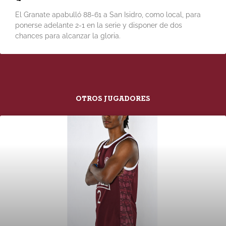
El Granate apabulló 88-61 a San Isidro, como local, para
ponerse adelante 2-1 en la serie y disponer de dos
chances para alcanzar la gloria.
OTROS JUGADORES