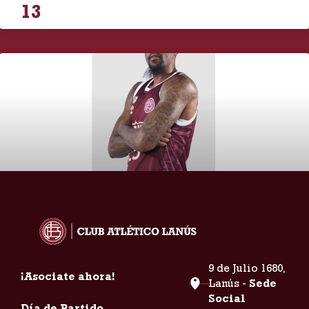
13
Roquez Jemel Johnson
25
9 de Julio 1680,
¡Asociate ahora!
Lanús -
Sede
Social
Día de Partido