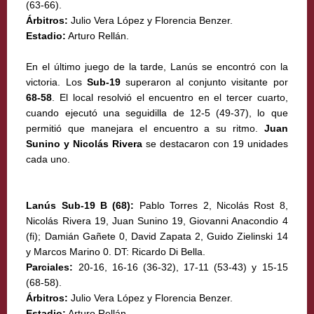
(63-66).
Árbitros:
Julio Vera López y Florencia Benzer.
Estadio:
Arturo Rellán.
En el último juego de la tarde, Lanús se encontró con la
victoria. Los
Sub-19
superaron al conjunto visitante por
68-58
. El local resolvió el encuentro en el tercer cuarto,
cuando ejecutó una seguidilla de 12-5 (49-37), lo que
permitió que manejara el encuentro a su ritmo.
Juan
Sunino y Nicolás Rivera
se destacaron con 19 unidades
cada uno.
Lanús Sub-19 B (68):
Pablo Torres 2, Nicolás Rost 8,
Nicolás Rivera 19, Juan Sunino 19, Giovanni Anacondio 4
(fi); Damián Gañete 0, David Zapata 2, Guido Zielinski 14
y Marcos Marino 0. DT: Ricardo Di Bella.
Parciales:
20-16, 16-16 (36-32), 17-11 (53-43) y 15-15
(68-58).
Árbitros:
Julio Vera López y Florencia Benzer.
Estadio:
Arturo Rellán.