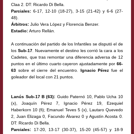
Claa 2. DT: Ricardo Di Bella.
Parciales:
6-17, 12-10 (18-27), 3-15 (21-42) y 6-6 (27-
48).
Árbitros:
Julio Vera López y Florencia Benzer.
Estadio:
Arturo Rellán.
A continuación del partido de los Infantiles se disputó el de
los
Sub-17
. Nuevamente el destino les corrió la cara a los
Cadetes, que tras remontar una diferencia adversa de 12
puntos en el último cuarto cayeron ajustadamente por
66-
63
sobre el cierre del encuentro.
Ignacio Pérez
fue el
goleador del local con 21 puntos.
Lanús Sub-17 B (63):
Guido Paternó 10, Pablo Ucha 10
(x), Joaquín Pérez 7, Ignacio Pérez 19, Ezequiel
Haberkorn 10 (fi); Emanuel Teves 5 (x), Lautaro Quevedo
2, Juan Elizaga 0, Facundo Álvarez 0 y Agustín Acosta 0.
DT: Ricardo Di Bella.
Parciales:
17-20, 13-17 (30-37), 15-20 (45-57) y 18-9