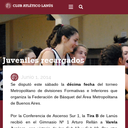
Ir
al
contenido
Juveniles recargados
Junio 1, 2014
Se disputó este sábado la
décima fecha
del torneo
Metropolitano de divisiones Formativas e Inferiores que
organiza la Federación de Básquet del Área Metropolitana
de Buenos Aires.
Por la Conferencia de Ascenso Sur 1, la
Tira B
de Lanús
recibió en el Gimnasio Nº 1 Arturo Rellán a
Varela