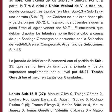
Juniors
, con victoria de los Sub-13 y Sub-19. Por otra
parte, la
Tira A
visitó a
Unión Vecinal de Villa Adelina
,
donde consiguió tres triunfos (en Mini, Sub-13 y Sub-19) y
una derrota (Sub-17). Los Cadetes no pudieron hacer pie
y perdieron por 82-72. En cambio, los Juveniles siguen a
paso firme al lograr vencer por 82-71. El encuentro que
debían disputar los Infantiles no se llevó a cabo a causa
de que Santiago Gramegna se encuentra con la Selección
de FeBAMBA en el Campeonato Argentino de Selecciones
Sub-15.
La jornada de Inferiores B comenzó con el partido de
Sub-
15
, quienes no tuvieron una buena jornada y fueron
superados ampliamente por su rival por
48-27
.
Tomás
Goretti
fue el mejor en Lanús con 8 unidades.
Lanús Sub-15 B (27):
Manuel Oliva 0, Thiago Gómez 2,
Lautaro Rodríguez Baratta 2, Agustín Gugino 6, Rodrigo
Plutino 0 (fi); Franco Elizaga 3, Matías Brückler 4, Mauro
Juárez 0, Tomás Goretti 8, Valentín Kliabaras 0 y Mateo