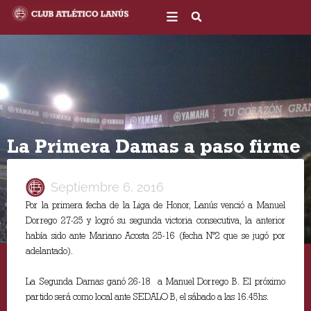
Ir
al
contenido
La Primera Damas a paso firme
Septiembre 6, 2016
Por la primera fecha de la Liga de Honor, Lanús venció a Manuel
Dorrego 27-25 y logró su segunda victoria consecutiva, la anterior
había sido ante Mariano Acosta 25-16 (fecha N°2 que se jugó por
adelantado).
La Segunda Damas ganó 26-18 a Manuel Dorrego B. El próximo
partido será como local ante SEDALO B, el sábado a las 16.45hs.