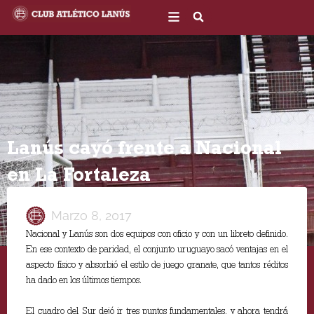
Ir
al
contenido
Lanús cayó frente a Nacional
en La Fortaleza
Marzo 8, 2017
Nacional y Lanús son dos equipos con oficio y con un libreto definido.
En ese contexto de paridad, el conjunto uruguayo sacó ventajas en el
aspecto físico y absorbió el estilo de juego granate, que tantos réditos
ha dado en los últimos tiempos.
El cuadro del Sur dejó ir tres puntos fundamentales, y ahora tendrá