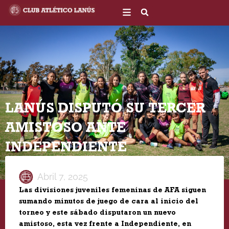
Ir
al
contenido
LANÚS DISPUTÓ SU TERCER
AMISTOSO ANTE
INDEPENDIENTE
Abril 7, 2025
Las divisiones juveniles femeninas de AFA siguen
sumando minutos de juego de cara al inicio del
torneo y este sábado disputaron un nuevo
amistoso, esta vez frente a Independiente, en