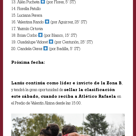
13. Ailén Pucheta
(por Flores, 5’ ST)
14. Fiorella Patullo
15. Luciana Perera
16. Valentina Rando
(por Aguirrez, 25’ ST)
17. Yazmín Ortuvia
18. Brisa Corbo
(por Blanco, 15’ ST)
19. Guadalupe Vidoret
(por Centurión, 25’ ST)
20. Candela Gerez
(por Badilla, 5’ ST)
Próxima fecha:
Lanús continúa como líder e invicto de la Zona B
,
y tendrá la gran oportunidad de
sellar la clasificación
este sábado, cuando reciba a Atlético Rafaela
en
el Predio de Valentín Alsina desde las 15:00.