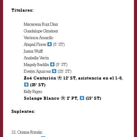
Titulares:
Macarena Ruiz Díaz
Guadalupe Giménez
Verónica Amarillo
Abigail Flores
(5’ ST)
Juana Wulff
Anabella Verón
Magaly Badilla
(5’ ST)
Evelyn Aguirrez
(25’ ST)
Zoé Centurión
12’ ST, asistencia en el 1-0,
(25’ ST)
Kelly Rigau
Solange Blanco
2’ PT,
(15’ ST)
Suplentes:
12. Oriana Román