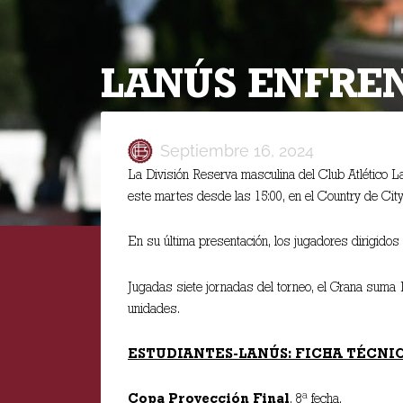
LANÚS ENFREN
Septiembre 16, 2024
La División Reserva masculina del Club Atlético Lan
este martes desde las 15:00, en el Country de City 
En su última presentación, los jugadores dirigidos 
Jugadas siete jornadas del torneo, el Grana suma 1
unidades.
ESTUDIANTES-LANÚS: FICHA TÉCNI
Copa Proyección Final
, 8ª fecha.