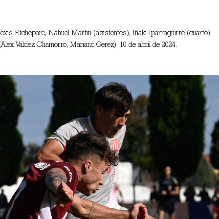
exis Etchepare, Nahuel Martin (asistentes), Iñaki Iparraguirre (cuarto).
Alex Valdez Chamorro, Mariano Gerez), 10 de abril de 2024.