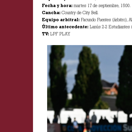
Fecha y hora:
martes 17 de septiembre, 15:00.
Cancha:
Country de City Bell.
Equipo arbitral:
Facundo Fuentes (árbitro), Al
Último antecedente:
Lanús 2-2 Estudiantes (
TV:
LPF PLAY.