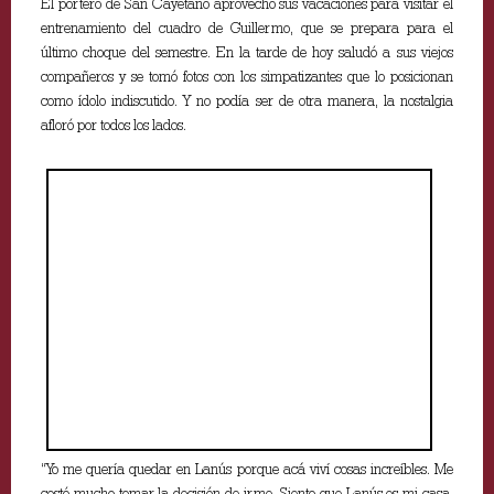
El portero de San Cayetano aprovechó sus vacaciones para visitar el
entrenamiento del cuadro de Guillermo, que se prepara para el
último choque del semestre. En la tarde de hoy saludó a sus viejos
compañeros y se tomó fotos con los simpatizantes que lo posicionan
como ídolo indiscutido. Y no podía ser de otra manera, la nostalgia
afloró por todos los lados.
“Yo me quería quedar en Lanús porque acá viví cosas increíbles. Me
costó mucho tomar la decisión de irme. Siento que Lanús es mi casa,