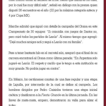
por lo cual fue muy difícil salir”, señaló en diálogo con la prensa quien
disputó 26 encuentros en el año (22 por la máxima categoría azteca y
4 por Copa MX).
Marche admitió que siguió con detalle la campaña del Grana en este
Campeonato de 30 equipos: “Si coincidía con juegos de Santos no,
pero miré todos los partidos de Lanús”. Al mismo tiempo que agregó:
“Dejé muchos amigos acá y seguí a Lanús con mi familia”.
Pese a tener bastante hilo en el carretel aún, aseguró que el final de su
carrera encontrará al Grana como última parada: “En Argentina solo
jugaré en Lanús. El respeto y cariño que le tengo a esta institución es
muy grande. No podría jugar en contra”.
En México, los certámenes constan de una fase regular y una etapa
de Liguilla, por intermedio de la cual se define al campeón. Los
hombres dirigidos por Pedro Caixinha tuvieron una etapa inicial
caótica y clasificaron a la
Fiesta Grande
en la última jornada. En las
llaves de mata-mata, empero, demostraron su valía para alzar el
trofeo.