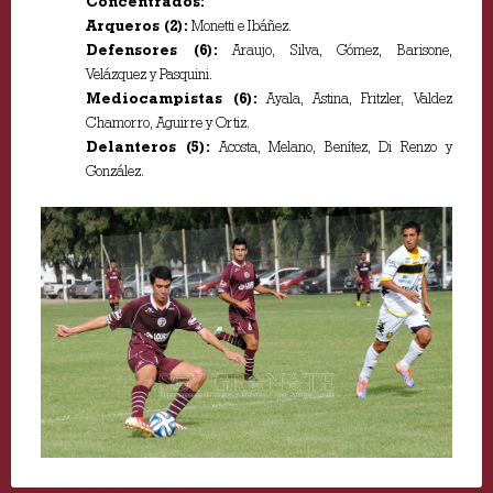
Concentrados:
Arqueros (2):
Monetti e Ibáñez.
Defensores (6):
Araujo, Silva, Gómez, Barisone,
Velázquez y Pasquini.
Mediocampistas (6):
Ayala, Astina, Fritzler, Valdez
Chamorro, Aguirre y Ortiz.
Delanteros (5):
Acosta, Melano, Benítez, Di Renzo y
González.