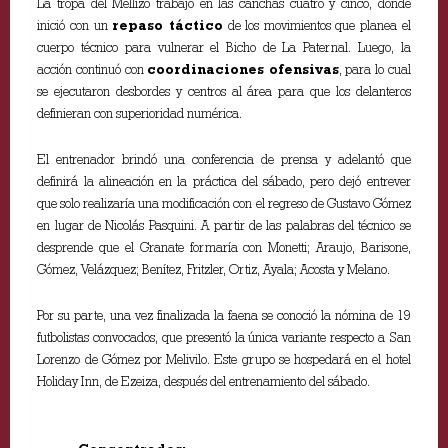
La tropa del Mellizo trabajó en las canchas cuatro y cinco, donde
inició con un
repaso táctico
de los movimientos que planea el
cuerpo técnico para vulnerar el Bicho de La Paternal. Luego, la
acción continuó con
coordinaciones ofensivas
, para lo cual
se ejecutaron desbordes y centros al área para que los delanteros
definieran con superioridad numérica.
El entrenador brindó una conferencia de prensa y adelantó que
definirá la alineación en la práctica del sábado, pero dejó entrever
que solo realizaría una modificación con el regreso de Gustavo Gómez
en lugar de Nicolás Pasquini. A partir de las palabras del técnico se
desprende que el Granate formaría con Monetti; Araujo, Barisone,
Gómez, Velázquez; Benítez, Fritzler, Ortiz, Ayala; Acosta y Melano.
Por su parte, una vez finalizada la faena se conoció la nómina de 19
futbolistas convocados, que presentó la única variante respecto a San
Lorenzo de Gómez por Melivilo. Este grupo se hospedará en el hotel
Holiday Inn, de Ezeiza, después del entrenamiento del sábado.