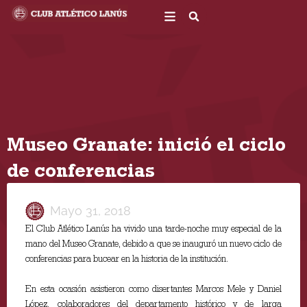
Ir
al
contenido
Museo Granate: inició el ciclo
de conferencias
Mayo 31, 2018
El Club Atlético Lanús ha vivido una tarde-noche muy especial de la
mano del Museo Granate, debido a que se inauguró un nuevo ciclo de
conferencias para bucear en la historia de la institución.
En esta ocasión asistieron como disertantes Marcos Mele y Daniel
López, colaboradores del departamento histórico y de larga