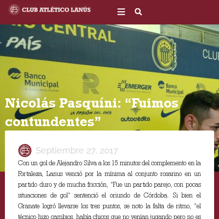
Ir
al
contenido
Nicolás Pasquíni: “Fuimos
contundentes”
Septiembre 27, 2017
Con un gol de Alejandro Silva a los 15 minutos del complemento en la
Fortaleza, Lanus venció por la mínima al conjunto rosarino en un
partido duro y de mucha fricción, “Fue un partido parejo, con pocas
situaciones de gol” sentenció el oriundo de Córdoba. Si bien el
Granate logró llevarse los tres puntos, se noto la falta de ritmo, “el
técnico hizo cambios, había chicos que no venían jugando pero no es