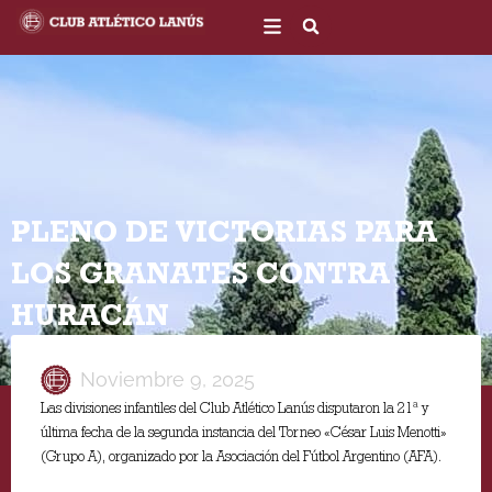
Ir
al
contenido
PLENO DE VICTORIAS PARA
LOS GRANATES CONTRA
HURACÁN
Noviembre 9, 2025
Las divisiones infantiles del Club Atlético Lanús disputaron la 21ª y
última fecha de la segunda instancia del Torneo «César Luis Menotti»
(Grupo A), organizado por la Asociación del Fútbol Argentino (AFA).