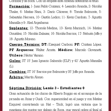
Córdoba y de Boca. Con un empate ante Arsenal obtendrán el título.
Formación:
1- Juan Pablo Cozzani; 4- Leandro Aranda, 2- Nicolás
Thaler, 6- Matías Nani, 3- Darío Cáceres; 8- Tomás Belmonte, 5-
Sebastián Herrera, 10- Gastón Lodico; 11- Kevin Cardozo, 7- Agustín
Mansilla y 9- Abel Argañaraz.
Suplentes:
12- Thomás Medina, 13- Kevin Marinich, 14- Matías
González, 15- Nicolás Zalazar, 16- Nicolás Barrios, 17- Nehuén Joffe y
18- Agustín Moreno.
Cuerpo Técnico:
DT:
Ezequiel Carboni.
PF:
Cristian López.
PF Arqueros:
Walter Acosta.
Médico:
Marcelo Giovanetti.
Utilero:
Héctor Varano.
Goles:
ST 15’ Juan Ignacio Saborido (ELP) y 42’ Agustín Mansilla
(L).
Cambios:
ST 16’ Barrios por Belmonte y 35’ Joffe por Aranda.
Árbitro:
Martín Alonso.
Séptima División:
Lanús 3 – Estudiantes 0
Gran actuación de los chicos de Alberto Boggio en el arranque de la
jornada en Arias y Guidi. Con superioridad en el juego y con Matías
Esquivel convirtiendo un Hat – Trick, logró una victoria que lo
mantiene dos puntos por debajo de Boca, que venció sobre el final al