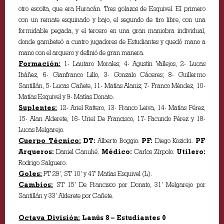
otro escolta, que era Huracán. Tres golazos de Esquivel. El primero
con un remate esquinado y bajo, el segundo de tiro libre, con una
formidable pegada, y el tercero en una gran maniobra individual,
donde gambeteó a cuatro jugadores de Estudiantes y quedó mano a
mano con el arquero y definió de gran manera.
Formación:
1- Lautaro Morales; 4- Agustín Vallejos, 2- Lucas
Ibáñez, 6- Gianfranco Lillo, 3- Gonzalo Cáceres; 8- Guillermo
Santillán, 5- Lucas Cañete, 11- Matías Alaniz; 7- Franco Méndez, 10-
Matías Esquivel y 9- Matías Donato.
Suplentes:
12- Ariel Rattero, 13- Franco Leiva, 14- Matías Pérez,
15- Alan Alderete, 16- Uriel De Francisco, 17- Facundo Pérez y 18-
Lucas Melgarejo.
Cuerpo Técnico:
DT:
Alberto Boggio.
PF:
Diego Kozicki.
PF
Arqueros:
Daniel Canuhé.
Médico:
Carlos Zírpolo.
Utilero:
Rodrigo Salguero.
Goles:
PT 29’, ST 10’ y 47’ Matías Esquivel (L).
Cambios:
ST 15’ De Francisco por Donato, 31’ Melgarejo por
Santillán y 33’ Alderete por Cañete.
Octava División:
Lanús 8 – Estudiantes 0