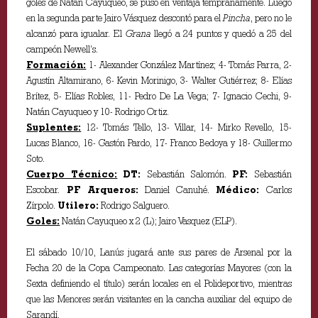
goles de Natán Cayuqueo, se puso en ventaja tempranamente. Luego
en la segunda parte Jairo Vásquez descontó para el
Pincha
, pero no le
alcanzó para igualar. El
Grana
llegó a 24 puntos y quedó a 25 del
campeón Newell’s.
Formación:
1- Alexander González Martínez; 4- Tomás Parra, 2-
Agustín Altamirano, 6- Kevin Morinigo, 3- Walter Gutiérrez; 8- Elías
Brítez, 5- Elías Robles, 11- Pedro De La Vega; 7- Ignacio Cechi, 9-
Natán Cayuqueo y 10- Rodrigo Ortiz.
Suplentes:
12- Tomás Tello, 13- Villar, 14- Mirko Revello, 15-
Lucas Blanco, 16- Gastón Pardo, 17- Franco Bedoya y 18- Guillermo
Soto.
Cuerpo Técnico:
DT:
Sebastián Salomón.
PF:
Sebastián
Escobar.
PF Arqueros:
Daniel Canuhé.
Médico:
Carlos
Zírpolo.
Utilero:
Rodrigo Salguero.
Goles:
Natán Cayuqueo x 2 (L); Jairo Vasquez (ELP).
El sábado 10/10, Lanús jugará ante sus pares de Arsenal por la
Fecha 20 de la Copa Campeonato. Las categorías Mayores (con la
Sexta definiendo el título) serán locales en el Polideportivo, mientras
que las Menores serán visitantes en la cancha auxiliar del equipo de
Sarandí.