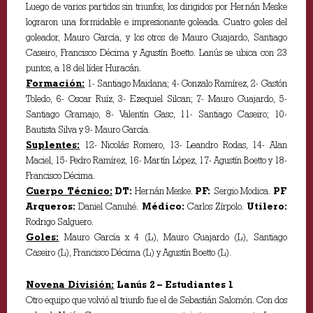
Luego de varios partidos sin triunfos, los dirigidos por Hernán Meske
lograron una formidable e impresionante goleada. Cuatro goles del
goleador, Mauro García, y los otros de Mauro Guajardo, Santiago
Caseiro, Francisco Décima y Agustín Boetto. Lanús se ubica con 23
puntos, a 18 del líder Huracán.
Formación:
1- Santiago Maidana; 4- Gonzalo Ramírez, 2- Gastón
Toledo, 6- Oscar Ruíz, 3- Ezequiel Silcan; 7- Mauro Guajardo, 5-
Santiago Gramajo, 8- Valentín Gasc, 11- Santiago Caseiro; 10-
Bautista Silva y 9- Mauro García.
Suplentes:
12- Nicolás Romero, 13- Leandro Rodas, 14- Alan
Maciel, 15- Pedro Ramírez, 16- Martín López, 17- Agustín Boetto y 18-
Francisco Décima.
Cuerpo Técnico:
DT:
Hernán Meske.
PF:
Sergio Modica.
PF
Arqueros:
Daniel Canuhé.
Médico:
Carlos Zírpolo.
Utilero:
Rodrigo Salguero.
Goles:
Mauro García x 4 (L), Mauro Guajardo (L), Santiago
Caseiro (L), Francisco Décima (L) y Agustín Boetto (L).
Novena División:
Lanús 2 – Estudiantes 1
Otro equipo que volvió al triunfo fue el de Sebastián Salomón. Con dos