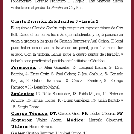
Polideportivo “Lorenzo Francisco D’ Ángelo”. Las Mayores fueron
visitantes en el predio del
Pincha
en City Bell.
Cuarta División:
Estudiantes 0 – Lanús 2
El equipo de Claudio Graf se trajo tres puntos importantísimos de City
Bell. Desde el comienzo fue más que Estudiantes y logró ponerse en
ventaja gracias a los goles de Cristian Ramírez y Axel Ochoa. El local
pudo haber descontado a través de un penal, pero finalmente fue
errado. Con la victoria, Lanús sigue a cuatro puntos de Huracán y
todavía tiene pendiente el partido ante Instituto de Córdoba.
Formación:
1- Alan González; 2- Exequiel Ibarra, 3- Ever
Barrios, 4- Enzo Ortiz, 6- Axel Ochoa; 7- Joel Garbuio, 5- Gonzalo
Baglivo, 8- Gabriel Ramírez, 10- Cristian Ramírez; 9- Rodrigo
Pacheco y 11- Leandro Maciel.
Suplentes:
12- Pablo Fernández, 13- Pablo Mujica, 14- Federico
Aguirre, 15- Ismael Torres, 16- Brian Giménez, 17- Julián Bartolo y
18- Sergio Chara.
Cuerpo Técnico:
DT:
Claudio Graf.
PF:
Héctor Cóceres.
PF
Arqueros:
Walter Acosta.
Médico:
Marcelo Giovanetti.
Utilero:
Héctor Varano.
Goles:
Cristian Ramírez (L) y Axel Ochoa (L).