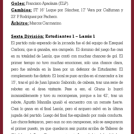
Goles:
Francisco Apaolaza (ELP).
Cambios:
ST 16’ Luque por Sánchez, 17’ Vera por Calfuman y
23’ P. Rodríguez por Pacheco.
Árbitro:
Marcos Carmarino.
Sexta División:
Estudiantes 1 – Lanús 1
El partido más esperado de la jornada fue el del equipo de Ezequiel
Carboni, que si ganaba, era campeón. El dominio del juego fue casi
en su totalidad de Lanús, que contó con muchas chances de gol. El
primer tiempo no tuvo muchas emociones, solo una chance clara,
pero fue salvada en la línea por un defensor de Estudiantes. El
complemento fue distinto. El local se puso arriba en el marcador a los
15’, tras el gol de Juan Ignacio Saborido, de cabeza, tras una serie de
rebotes en el área visitante. Pese a eso, el
Grana
lo buscó
incansablemente y tuvo su recompensa, porque a los 42’, tras un
rebote, Agustín Mansilla igualó el encuentro con un remate fuerte.
Casi lo gana en el final Lanús, pero el arquero salvó en la última
jugada del partido. Luego del final fue expulsado por mala conducta.
Los chicos festejaron, pero aun no son campeones, solo se aseguraron
el primer puesto, ya que quedaron seis puntos arriba de Talleres de