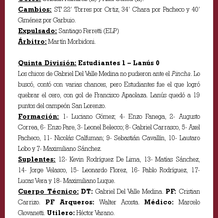
Cambios:
ST 22’ Torres por Ortiz, 34’ Chara por Pacheco y 40’
Giménez por Garbuio.
Expulsado:
Santiago Ferretti (ELP)
Árbitro:
Martín Morbidoni.
Quinta División:
Estudiantes 1 – Lanús 0
Los chicos de Gabriel Del Valle Medina no pudieron ante el
Pincha
. Lo
buscó, contó con varias chances, pero Estudiantes fue el que logró
quebrar el cero, con gol de Francisco Apaolaza. Lanús quedó a 19
puntos del campeón San Lorenzo.
Formación:
1- Luciano Gómez; 4- Enzo Fanega, 2- Augusto
Correa, 6- Enzo Pare, 3- Leonel Belecco; 8- Gabriel Carrasco, 5- Axel
Pacheco, 11- Nicolás Calfuman; 9- Sebastián Cavallín, 10- Lautaro
Lobo y 7- Maximiliano Sánchez.
Suplentes:
12- Kevin Rodríguez De Lima, 13- Matías Sánchez,
14- Jorge Velasco, 15- Leonardo Florez, 16- Pablo Rodríguez, 17-
Lucas Vera y 18- Maximiliano Luque.
Cuerpo Técnico:
DT:
Gabriel Del Valle Medina.
PF:
Cristian
Carrizo.
PF Arqueros:
Walter Acosta.
Médico:
Marcelo
Giovanetti.
Utilero:
Héctor Varano.