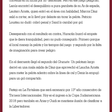
convenía en su lucha por no descender. Pero en ese juego peligroso,
Lanús encontró el desequilibrio a pura gambeta de su As de espada,
Lautaro Acosta, quien entró en el área con habilidad, Marcos Díaz
salió a cortar, se lo llevó por delante sin tocar la pelota. Patricio
Loustau no dudó: cobró penal y Sand lo cambió por gol.
Desesperado con el resultado en contra, Huracán buscó el empate
que le diera tranquilidad, pero no pudo conseguirlo. Primero porque
el local manejo la pelota y los tiempos del juego y segundo por la falta
de imaginación para crear peligro.
En el descuento llegó el segundo del
Granate
. Un pelotazo largo
derivó en una mala salida de Díaz que aprovechó el Laucha Acosta
para meter la pelota adentro sobre la línea de cal y Denis la empujó
para un gol compartido.
Festejo en La Fortaleza que será escenario por 13° año consecutivo de
Torneos Internacionales. Hoy es el ingreso a la Copa Sudamericana
2018 pero también en Arias y Guidi se mantiene ilusión de clasificar a
la Libertadores.