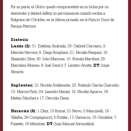
Por su parte, el
Globo
quedó comprometido en su lucha por no
descender y deberá definir su permanencia cuando reciba a
Belgrano de Córdoba, en la última jornada, en el
Palacio
Ducó de
Parque Patricios.
Síntesis
Lanús (2):
31- Esteban Andrada; 33- Gabriel Carrasco, 2-
Marcelo Herrera, 6- Diego Braghieri, 21- Nicolás Pasquini; 16-
Alejandro Silva, 30- Iván Marcone, 10- Román Martínez; 25-
Marcelino Moreno, 9- José Sand y 7- Lautaro Acosta.
DT:
Jorge
Almirón.
Suplentes:
12- Nicolás Avellaneda, 23- Rolando García Guerreño,
13- Marcos Pinto, 24- Leandro Maciel, 19- Nicolás Aguirre, 18-
Matías Sánchez y 17- Germán Denis.
Huracán (0):
1-Díaz; 13-Romat, 21-Nervo, 2-Mancinelli, 19-
Villalba; 29-Compagnucci, 5-Fritzler; 17-Gamarra, 15-González, 7-
Pussetto; 16-Mendoza.
DT:
Juan Manuel Azconzábal.