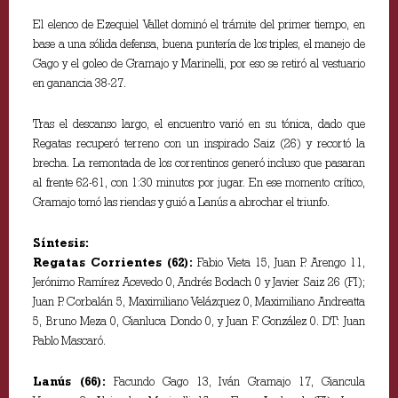
El elenco de Ezequiel Vallet dominó el trámite del primer tiempo, en
base a una sólida defensa, buena puntería de los triples, el manejo de
Gago y el goleo de Gramajo y Marinelli, por eso se retiró al vestuario
en ganancia 38-27.
Tras el descanso largo, el encuentro varió en su tónica, dado que
Regatas recuperó terreno con un inspirado Saiz (26) y recortó la
brecha. La remontada de los correntinos generó incluso que pasaran
al frente 62-61, con 1:30 minutos por jugar. En ese momento crítico,
Gramajo tomó las riendas y guió a Lanús a abrochar el triunfo.
Síntesis:
Regatas Corrientes (62):
Fabio Vieta 15, Juan P. Arengo 11,
Jerónimo Ramírez Acevedo 0, Andrés Bodach 0 y Javier Saiz 26 (FI);
Juan P. Corbalán 5, Maximiliano Velázquez 0, Maximiliano Andreatta
5, Bruno Meza 0, Gianluca Dondo 0, y Juan F. González 0. DT: Juan
Pablo Mascaró.
Lanús (66):
Facundo Gago 13, Iván Gramajo 17, Giancula