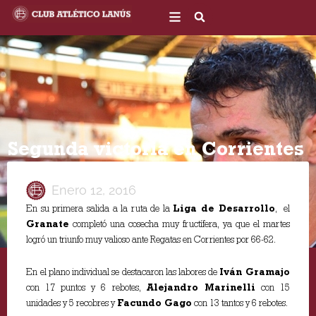
Ir
al
contenido
Segunda victoria en Corrientes
Enero 12, 2016
En su primera salida a la ruta de la
Liga de Desarrollo
, el
Granate
completó una cosecha muy fructífera, ya que el martes
logró un triunfo muy valioso ante Regatas en Corrientes por 66-62.
En el plano individual se destacaron las labores de
Iván Gramajo
con 17 puntos y 6 rebotes,
Alejandro Marinelli
con 15
unidades y 5 recobres y
Facundo Gago
con 13 tantos y 6 rebotes.