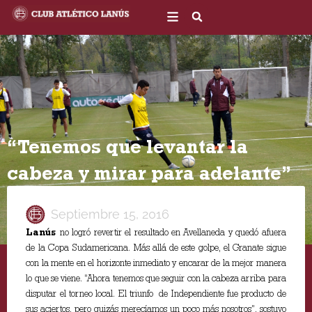
Ir
al
contenido
“Tenemos que levantar la
cabeza y mirar para adelante”
Septiembre 15, 2016
Lanús
no logró revertir el resultado en Avellaneda y quedó afuera
de la Copa Sudamericana. Más allá de este golpe, el Granate sigue
con la mente en el horizonte inmediato y encarar de la mejor manera
lo que se viene. “Ahora tenemos que seguir con la cabeza arriba para
disputar el torneo local. El triunfo de Independiente fue producto de
sus aciertos, pero quizás merecíamos un poco más nosotros”, sostuvo