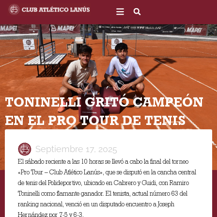
Ir
al
contenido
TONINELLI GRITÓ CAMPEÓN
EN EL PRO TOUR DE TENIS
Septiembre 17, 2025
El sábado reciente a las 10 horas se llevó a cabo la final del torneo
«Pro Tour – Club Atlético Lanús», que se disputó en la cancha central
de tenis del Polideportivo, ubicado en Cabrero y Guidi, con Ramiro
Toninelli como flamante ganador. El tenista, actual número 63 del
ranking nacional, venció en un disputado encuentro a Joseph
Hernández por 7-5 y 6-3.