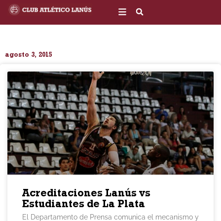
Ir
al
contenido
agosto 3, 2015
Acreditaciones Lanús vs
Estudiantes de La Plata
El Departamento de Prensa comunica el mecanismo y