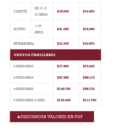
DE 11 A
CADETE
$38.500
$34.650
15 AÑOS
+16
ACTIVO
$41.000
$36.900
AÑOS
PATRIMONIAL
$34.300
$30.870
GRUPOS FAMILIARES
2 PERSONAS
$77.800
$70.020
3 PERSONAS
$97.900
$88.110
4 PERSONAS
$109.700
$98.730
5 PERSONAS O MÁS
$126.400
$113.760
DESCARGAR VALORES EN PDF