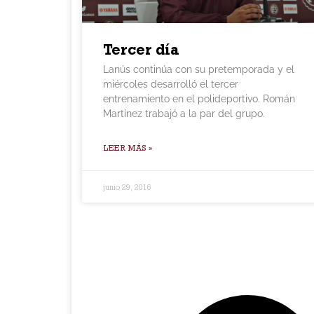
Tercer día
Lanús continúa con su pretemporada y el
miércoles desarrolló el tercer
entrenamiento en el polideportivo. Román
Martínez trabajó a la par del grupo.
LEER MÁS »
junio 29, 2016