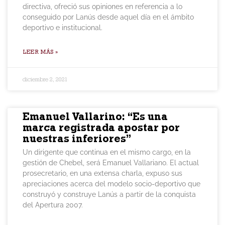
directiva, ofreció sus opiniones en referencia a lo
conseguido por Lanús desde aquel día en el ámbito
deportivo e institucional.
LEER MÁS »
diciembre 2, 2021
Emanuel Vallarino: “Es una
marca registrada apostar por
nuestras inferiores”
Un dirigente que continua en el mismo cargo, en la
gestión de Chebel, será Emanuel Vallariano. El actual
prosecretario, en una extensa charla, expuso sus
apreciaciones acerca del modelo socio-deportivo que
construyó y construye Lanús a partir de la conquista
del Apertura 2007.