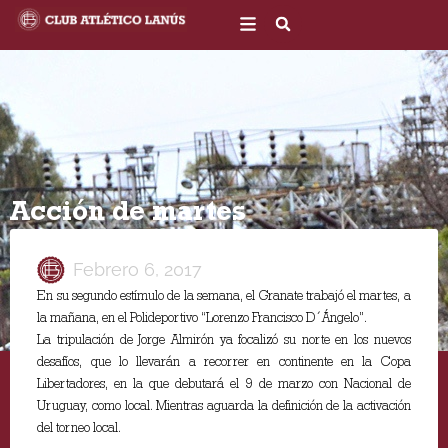
Ir
al
contenido
Acción de martes
Febrero 6, 2017
En su segundo estímulo de la semana, el Granate trabajó el martes, a
la mañana, en el Polideportivo “Lorenzo Francisco D´Ángelo”.
La tripulación de Jorge Almirón ya focalizó su norte en los nuevos
desafíos, que lo llevarán a recorrer en continente en la Copa
Libertadores, en la que debutará el 9 de marzo con Nacional de
Uruguay, como local. Mientras aguarda la definición de la activación
del torneo local.