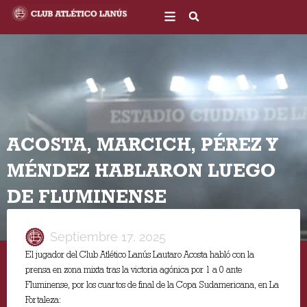
Ir
al
contenido
ACOSTA, MARCICH, PÉREZ Y
MÉNDEZ HABLARON LUEGO
DE FLUMINENSE
Septiembre 17, 2025
El jugador del Club Atlético Lanús Lautaro Acosta habló con la
prensa en zona mixta tras la victoria agónica por 1 a 0 ante
Fluminense, por los cuartos de final de la Copa Sudamericana, en La
Fortaleza: