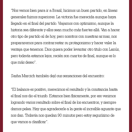
“Nos vemos bien para ir a Brasil, hicimos un buen partido, en líneas
generales fuimos superiores. La victoria fue merecida aunque haya
llegado en el final del partido. Viajamos con optimismo, aunque la
historia sea diferente y ellos sean mucho más fuertes allá. Van a hacer
otro tipo de partido al de hoy, pero nosotros con nuestras armas, nos
prepararemos para contrarrestar su protagonismo y hacer valer la
ventaja que tenemos. Dios quiera poder levantar otro titulo con Lanús,
pero todavía estamos lejos, recién son cuartos de final, aunque es lo
que más deseo”.
Sasha Marcich también dejó sus sensaciones del encuentro:
“El balance es positivo, merecimos el resultado y la constancia hasta
el final nos dio el triunfo. Estamos bien físicamente, por eso venimos
logrando varios resultado sobre el final de los encuentros, y siempre
damos pelea. Hay que agradecerle a la gente el increíble aguante que
nos dan. Todavía nos quedan 90 minutos pero estoy segurísimo de
que vamos a clasificar”.