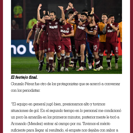
El festejo final.
Gonzalo Pérez fue otro de los protagonistas que se acercó a conversar
con los periodistas:
“El equipo en general jugó bien, presionamos alto y tuvimos
situaciones de gol. En el segundo tiempo en lo personal me condicionó
un poco la amarilla en los primeros minutos, posteriormente le tocó a
Armando (Mendez) entrar al campo por mi. Tuvimos el mérito
suficiente para llegar al resultado, el empate nos dejaba con sabor a