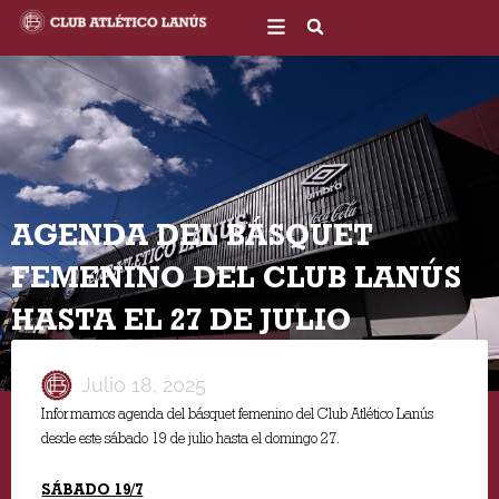
Ir
al
contenido
AGENDA DEL BÁSQUET
FEMENINO DEL CLUB LANÚS
HASTA EL 27 DE JULIO
Julio 18, 2025
Informamos agenda del básquet femenino del Club Atlético Lanús
desde este sábado 19 de julio hasta el domingo 27.
SÁBADO 19/7