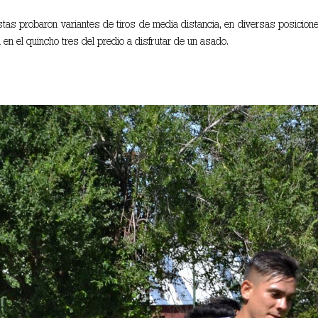
listas probaron variantes de tiros de media distancia, en diversas posici
n en el quincho tres del predio a disfrutar de un asado.