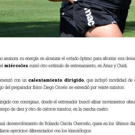
o aminora su energía en alcanzar el estado óptimo para afrontar esa des
 el
miércoles
sumó otro estímulo de entrenamiento, en Arias y Guidi.
 comenzó con un
calentamiento dirigido
, que incluyó movilidad de
go del preparador físico Diego Ossés se extendió por veinte minutos.
dirigido con consignas, donde el entrenador buscó afinar movimientos ofe
tiempo de diez y otro de catorce minutos, en la cancha cuatro.
mal desenvolvimiento de Rolando García Guerreño, quien en los últimos día
aron ejercicios diferenciados con los kinesiólogos.