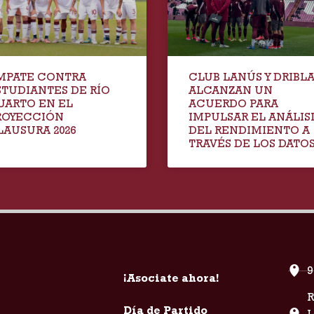
MPATE CONTRA
CLUB LANÚS Y DRIBL
STUDIANTES DE RÍO
ALCANZAN UN
UARTO EN EL
ACUERDO PARA
ROYECCIÓN
IMPULSAR EL ANÁLIS
LAUSURA 2026
DEL RENDIMIENTO A
TRAVÉS DE LOS DATO
9
¡Asociate ahora!
R
Día de Partido