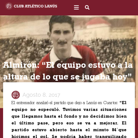
Ir
al
contenido
Almirón: “El equipo estuvo a la
altura de lo que se jugaba hoy”
Agosto 8, 2017
El entrenador analizó el partido que dejo a Lanús en Cuartos:
“El
equipo no especuló. Tuvimos varias situaciones
que llegamos hasta el fondo y no decidimos bien
el último pase, pero eso se va a mejorar. El
partido estuvo abierto hasta el minuto 84´que
hicimos el gol. Se podría haber tranquilizado