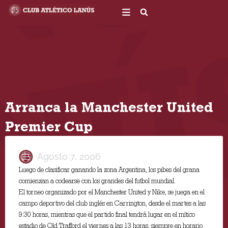
Ir
al
contenido
Arranca la Manchester United
Premier Cup
Agosto 7, 2006
Luego de clasificar ganando la zona Argentina, los pibes del grana
comienzan a codearse con los grandes del futbol mundial.
El torneo organizado por el Manchester United y Nike, se juega en el
campo deportivo del club inglés en Carrington, desde el martes a las
9:30 horas, mientras que el partido final tendrá lugar en el mítico
estadio de Old Trafford el viernes a las 13 horas, siempre en horario