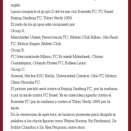
inglés.
Lanus comparte el grupo D del torneo con Boavista FC; FC Basel;
Beijing Sanfang FC; Tokyo Verdy 1969.
El resto de los grupos está compuesto por:
Group A:
Manchester United; Ferencvarosi TC; Athletic Club Bilbao; São Paulo
FC, Mohun Bagan Athletic Club
Group B:
FC Internazionale Milano; FC Brussels Molenbeek, Chivas
Guadalajara; Orlando Pirates FC; Bulleen Lions.
Group C:
Arsenal; Hertha BSC Berlin, Universidad Catolica; Ohio FC Mutiny;
Ulsan Hyundai FC.
El primer partido será contra el Beijing Sanfang FC, por la mañana,
y por la tarde contra FC Basel. Ya en miércoles jugarán contra el
Boavista FC por la mañana y contra el Tokyo Verdy 1969 por la
tarde.
En la ceremonia de apertura, se hicieron presentes para dirigirle la
palabra a los chicos figuras como Wayne Rooney, Rio Ferdinand, Sir
Bobby Charlton y Sir Alex Ferguson, entre otros.