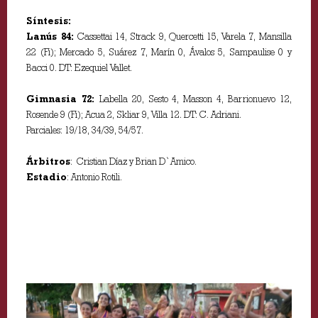
Síntesis:
Lanús 84:
Cassettai 14, Strack 9, Quercetti 15, Varela 7, Mansilla
22 (Fi); Mercado 5, Suárez 7, Marín 0, Ávalos 5, Sampaulise 0 y
Bacci 0. DT: Ezequiel Vallet.
Gimnasia 72:
Labella 20, Sesto 4, Masson 4, Barrionuevo 12,
Rosende 9 (Fi); Acua 2, Skliar 9, Villa 12. DT: C. Adriani.
Parciales: 19/18, 34/39, 54/57.
Árbitros
: Cristian Díaz y Brian D`Amico.
Estadio
: Antonio Rotili.