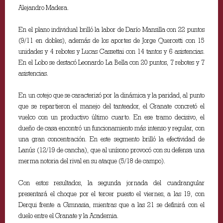
Alejandro Madera.
En el plano individual brilló la labor de Darío Mansilla con 22 puntos
(9/11 en dobles), además de los aportes de Jorge Quercetti con 15
unidades y 4 rebotes y Lucas Cassettai con 14 tantos y 6 asistencias.
En el Lobo se destacó Leonardo La Bella con 20 puntos, 7 rebotes y 7
asistencias.
En un cotejo que se caracterizó por la dinámica y la paridad, al punto
que se repartieron el manejo del tanteador, el Granate concretó el
vuelco con un productivo último cuarto. En ese tramo decisivo, el
dueño de casa encontró un funcionamiento más intenso y regular, con
una gran concentración. En este segmento brilló la efectividad de
Lanús (12/19 de cancha), que al unísono provocó con su defensa una
merma notoria del rival en su ataque (5/18 de campo).
Con estos resultados, la segunda jornada del cuadrangular
presentará el choque por el tercer puesto el viernes, a las 19, con
Derqui frente a Gimnasia, mientras que a las 21 se definirá con el
duelo entre el Granate y la Academia.