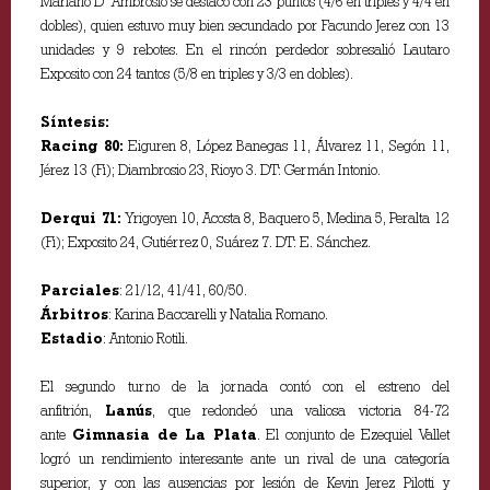
Mariano D`Ambrosio se destacó con 23 puntos (4/6 en triples y 4/4 en
dobles), quien estuvo muy bien secundado por Facundo Jerez con 13
unidades y 9 rebotes. En el rincón perdedor sobresalió Lautaro
Exposito con 24 tantos (5/8 en triples y 3/3 en dobles).
Síntesis:
Racing 80:
Eiguren 8, López Banegas 11, Álvarez 11, Segón 11,
Jérez 13 (Fi); Diambrosio 23, Rioyo 3. DT: Germán Intonio.
Derqui 71:
Yrigoyen 10, Acosta 8, Baquero 5, Medina 5, Peralta 12
(Fi); Exposito 24, Gutiérrez 0, Suárez 7. DT: E. Sánchez.
Parciales
: 21/12, 41/41, 60/50.
Árbitros
: Karina Baccarelli y Natalia Romano.
Estadio
: Antonio Rotili.
El segundo turno de la jornada contó con el estreno del
anfitrión,
Lanús
, que redondeó una valiosa victoria 84-72
ante
Gimnasia de La Plata
. El conjunto de Ezequiel Vallet
logró un rendimiento interesante ante un rival de una categoría
superior, y con las ausencias por lesión de Kevin Jerez Pilotti y