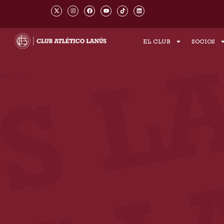
Ir
X
I
F
Y
T
L
-
n
a
o
i
i
al
t
s
c
u
k
n
w
t
e
t
t
k
contenido
i
a
b
u
o
e
t
g
o
b
k
d
t
r
o
e
i
EL CLUB
SOCIOS
e
a
k
n
r
m