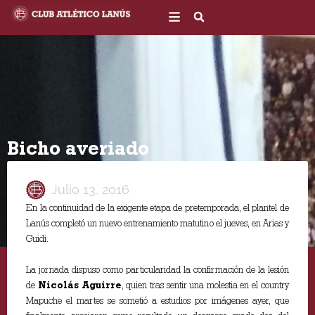
Ir
al
contenido
Bicho averiado
Julio 13, 2016
En la continuidad de la exigente etapa de pretemporada, el plantel de
Lanús completó un nuevo entrenamiento matutino el jueves, en Arias y
Guidi.
La jornada dispuso como particularidad la confirmación de la lesión
de
Nicolás Aguirre
, quien tras sentir una molestia en el country
Mapuche el martes se sometió a estudios por imágenes ayer, que