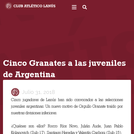
Ir
al
contenido
Cinco Granates a las juveniles
de Argentina
Julio 31, 2018
Cinco jugadores de Lanús han sido convocados a las selecciones
juveniles argentinas. Un nuevo motivo de Orgullo Granate traído por
nuestras divisiones inferiores.
¿Quiénes son ellos? Rocco Ríos Novo, Julián Aude, Juan Pablo
Krilanovich (Sub-17), Santiago Heredia y Valentín Carboni (Sub-15).