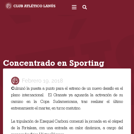
Ir
al
contenido
Concentrado en Sporting
Febrero 19, 2018
C
ulminó la puesta a punto para el estreno de un nuevo desafío en el
plano internacional. El Granate ya aguarda la activación de su
camino en la Copa Sudamericana, tras realizar el último
entrenamiento el martes, en turno matutino.
La tripulación de Ezequiel Carboni comenzó la jornada en el césped
de la Fortaleza, con una entrada en calor dinámica, a cargo del