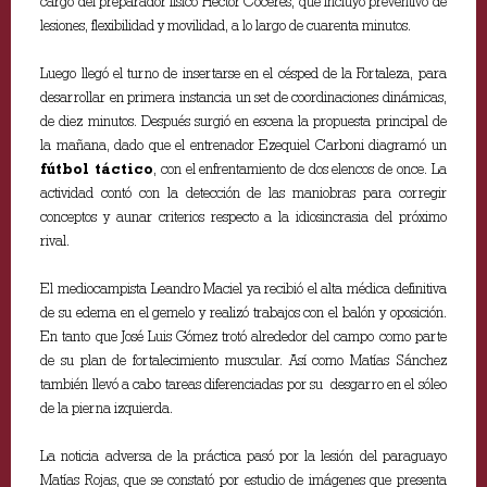
cargo del preparador físico Héctor Cóceres, que incluyó preventivo de
lesiones, flexibilidad y movilidad, a lo largo de cuarenta minutos.
Luego llegó el turno de insertarse en el césped de la Fortaleza, para
desarrollar en primera instancia un set de coordinaciones dinámicas,
de diez minutos. Después surgió en escena la propuesta principal de
la mañana, dado que el entrenador Ezequiel Carboni diagramó un
fútbol táctico
, con el enfrentamiento de dos elencos de once. La
actividad contó con la detección de las maniobras para corregir
conceptos y aunar criterios respecto a la idiosincrasia del próximo
rival.
El mediocampista Leandro Maciel ya recibió el alta médica definitiva
de su edema en el gemelo y realizó trabajos con el balón y oposición.
En tanto que José Luis Gómez trotó alrededor del campo como parte
de su plan de fortalecimiento muscular. Así como Matías Sánchez
también llevó a cabo tareas diferenciadas por su desgarro en el sóleo
de la pierna izquierda.
La noticia adversa de la práctica pasó por la lesión del paraguayo
Matías Rojas, que se constató por estudio de imágenes que presenta