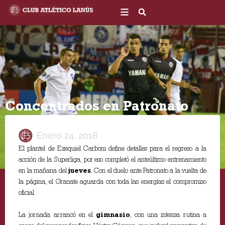
Ir
al
contenido
Concentrados en Patronato
Enero 24, 2018
El plantel de Ezequiel Carboni define detalles para el regreso a la
acción de la Superliga, por eso completó el anteúltimo entrenamiento
en la mañana del
jueves
. Con el duelo ante Patronato a la vuelta de
la página, el Granate aguarda con toda las energías el compromiso
oficial.
La jornada arrancó en el
gimnasio
, con una intensa rutina a