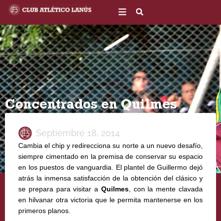
Ir
al
contenido
Concentrados en Quilmes
Septiembre 18, 2014
Cambia el chip y redirecciona su norte a un nuevo desafío,
siempre cimentado en la premisa de conservar su espacio
en los puestos de vanguardia. El plantel de Guillermo dejó
atrás la inmensa satisfacción de la obtención del clásico y
se prepara para visitar a
Quilmes
, con la mente clavada
en hilvanar otra victoria que le permita mantenerse en los
primeros planos.