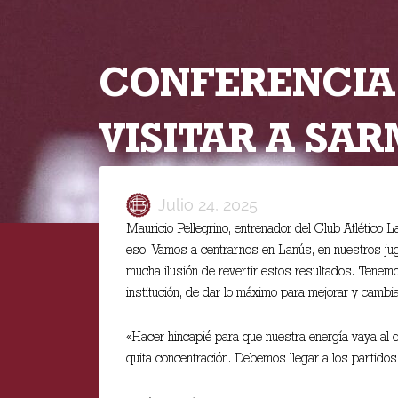
CONFERENCIA 
VISITAR A SAR
Julio 24, 2025
Mauricio Pellegrino, entrenador del Club Atlético 
eso. Vamos a centrarnos en Lanús, en nuestros ju
mucha ilusión de revertir estos resultados. Tenem
institución, de dar lo máximo para mejorar y cambi
«Hacer hincapié para que nuestra energía vaya al 
quita concentración. Debemos llegar a los partidos 