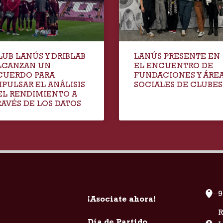
LUB LANÚS Y DRIBLAB
LANÚS PRESENTE EN
LCANZAN UN
EL ENCUENTRO DE
CUERDO PARA
FUNDACIONES Y ÁRE
MPULSAR EL ANÁLISIS
SOCIALES DE CLUBES
EL RENDIMIENTO A
RAVÉS DE LOS DATOS
9
¡Asociate ahora!
R
Día de Partido