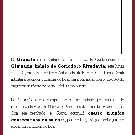
El
Granate
se enfrentará con el líder de la Conferencia Sur,
Gimnasia Indalo de Comodoro Rivadavia,
este lunes
a las 21, en el Microestadio Antonio Rotili. El elenco de Fabio Demti
intentará extender su racha de local para continuar con el objetivo de
engrosar su récord para salir del último puesto.
Lanús arriba a este compromiso con sensaciones positivas, que le
produjeron la victoria 86-67 ante Argentino de Junín del pasado lunes.
Con ese resultado, el Grana acumuló
cuatro triunfos
consecutivos en su casa
, por eso bregará por prolongar ese
andar en condición de local.