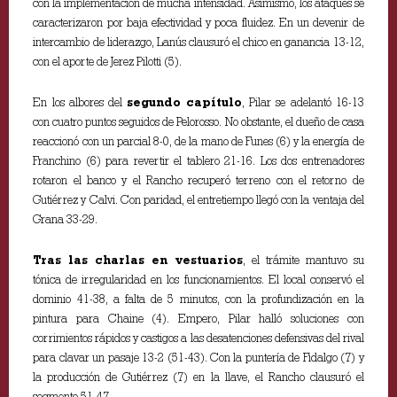
con la implementación de mucha intensidad. Asimismo, los ataques se
caracterizaron por baja efectividad y poca fluidez. En un devenir de
intercambio de liderazgo, Lanús clausuró el chico en ganancia 13-12,
con el aporte de Jerez Pilotti (5).
En los albores del
segundo capítulo
, Pilar se adelantó 16-13
con cuatro puntos seguidos de Pelorosso. No obstante, el dueño de casa
reaccionó con un parcial 8-0, de la mano de Funes (6) y la energía de
Franchino (6) para revertir el tablero 21-16. Los dos entrenadores
rotaron el banco y el Rancho recuperó terreno con el retorno de
Gutiérrez y Calvi. Con paridad, el entretiempo llegó con la ventaja del
Grana 33-29.
Tras las charlas en vestuarios
, el trámite mantuvo su
tónica de irregularidad en los funcionamientos. El local conservó el
dominio 41-38, a falta de 5 minutos, con la profundización en la
pintura para Chaine (4). Empero, Pilar halló soluciones con
corrimientos rápidos y castigos a las desatenciones defensivas del rival
para clavar un pasaje 13-2 (51-43). Con la puntería de Fidalgo (7) y
la producción de Gutiérrez (7) en la llave, el Rancho clausuró el
segmento 51-47.