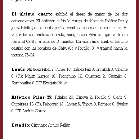
El último cuarto
exhibió el deseo de ganar de los dos
contendientes. El anfitrión sufrió la carga de faltas de Ibáñez Paz y
Jerez Pilotti, por lo cual apeló a combinaciones en su estructura. El
tanteador se mantuvo cerrado, aunque con Pilar siempre al frente
hasta el 62-61, a falta de 3 minutos. En ese tramo final, el Rancho
castigó con las bombas de Calvi (6) y Portillo (3) y transitó hacia la
victoria 75-64.
Lanús 64:
Jerez Pilotti 7, Funes 18, Ibáñez Paz 3, Trímboli 3, Chaine
6 (Fi); Marín Lucero 10, Franchino 12, Quercetti 2, Castaño 3,
Sampaulise 0. DT: Ezequiel Vallet.
Atlético Pilar 75:
Fidalgo 20, Dinova 2, Portillo 9, Calvi 9,
Guitiérrez 16 (Fi), Pelorosso 13, López 5, Thorp 0, Romero 0, Ávalos
0. DT: Andrés García.
Estadio:
Gimnasio Arturo Rellán.