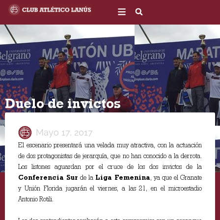
Ir
al
contenido
Duelo de invictos
Mayo 17, 2017
El escenario presentará una velada muy atractiva, con la actuación
de dos protagonistas de jerarquía, que no han conocido a la derrota.
Los listones aguardan por el cruce de los dos invictos de la
Conferencia Sur
de la
Liga Femenina
, ya que el Granate
y Unión Florida jugarán el viernes, a las 21, en el microestadio
Antonio Rotili.