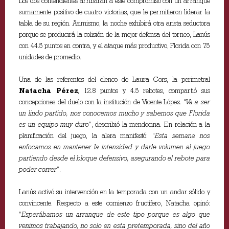
Los dos contendientes arribarán a este compromiso con un arranque
sumamente positivo de cuatro victorias, que le permitieron liderar la
tabla de su región. Asimismo, la noche exhibirá otra arista seductora
porque se producirá la colisión de la mejor defensa del torneo, Lanús
con 44.5 puntos en contra, y el ataque más productivo, Florida con 75
unidades de promedio.
Una de las referentes del elenco de Laura Cors, la perimetral
Natacha Pérez
, 12.8 puntos y 4.5 rebotes, compartió sus
concepciones del duelo con la institución de Vicente López. “
Va a ser
un lindo partido, nos conocemos mucho y sabemos que Florida
es un equipo muy duro
”, describió la mendocina. En relación a la
planificación del juego, la alera manifestó: “
Esta semana nos
enfocamos en mantener la intensidad y darle volumen al juego
partiendo desde el bloque defensivo, asegurando el rebote para
poder correr
”.
Lanús activó su intervención en la temporada con un andar sólido y
convincente. Respecto a este comienzo fructífero, Natacha opinó:
“
Esperábamos un arranque de este tipo porque es algo que
venimos trabajando, no solo en esta pretemporada, sino del año